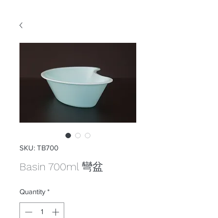
SKU: TB700
Basin 700ml 彎盆
Quantity
*